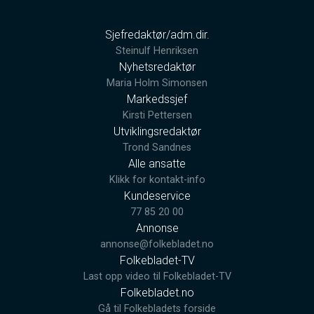
Sjefredaktør/adm.dir.
Steinulf Henriksen
Nyhetsredaktør
Maria Holm Simonsen
Markedssjef
Kirsti Pettersen
Utviklingsredaktør
Trond Sandnes
Alle ansatte
Klikk for kontakt-info
Kundeservice
77 85 20 00
Annonse
annonse@folkebladet.no
Folkebladet-TV
Last opp video til Folkebladet-TV
Folkebladet.no
Gå til Folkebladets forside