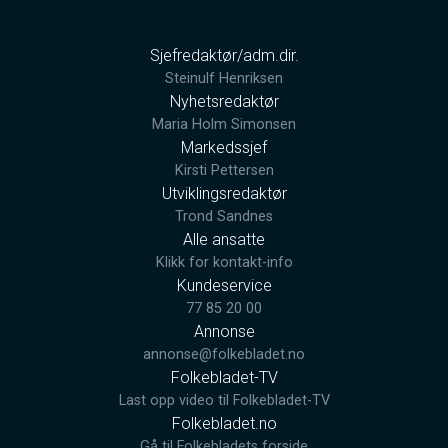
Sjefredaktør/adm.dir.
Steinulf Henriksen
Nyhetsredaktør
Maria Holm Simonsen
Markedssjef
Kirsti Pettersen
Utviklingsredaktør
Trond Sandnes
Alle ansatte
Klikk for kontakt-info
Kundeservice
77 85 20 00
Annonse
annonse@folkebladet.no
Folkebladet-TV
Last opp video til Folkebladet-TV
Folkebladet.no
Gå til Folkebladets forside