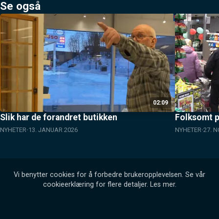
Se også
02:09
Slik har de forandret butikken
Folksomt p
NYHETER
13. JANUAR 2026
NYHETER
27. 
Vi benytter cookies for å forbedre brukeropplevelsen. Se vår
cookieerklæring for flere detaljer.
Les mer
.