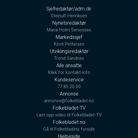
Sjefredaktør/adm.dir.
Steinulf Henriksen
Nyhetsredaktør
Maria Holm Simonsen
Markedssjef
Kirsti Pettersen
Utviklingsredaktør
Trond Sandnes
Alle ansatte
Klikk for kontakt-info
Kundeservice
77 85 20 00
Annonse
annonse@folkebladet.no
Folkebladet-TV
Last opp video til Folkebladet-TV
Folkebladet.no
Gå til Folkebladets forside
Hjelpeside