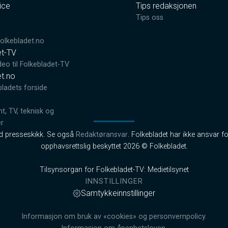
ice
Tips redaksjonen
0
Tips oss
lkebladet.no
et-TV
deo til Folkebladet-TV
et.no
bladets forside
, TV, teknisk og
er
od presseskikk. Se også
Redaktøransvar
. Folkebladet har ikke ansvar fo
opphavsrettslig beskyttet 2026 © Folkebladet.
Tilsynsorgan for Folkebladet-TV: Medietilsynet
INNSTILLINGER
Samtykkeinnstillinger
Informasjon om bruk av «cookies» og personvernpolicy.