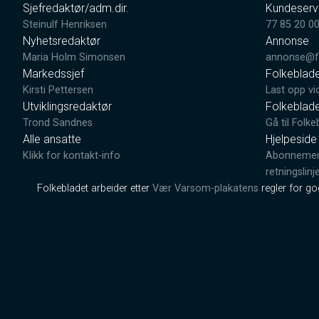
Sjefredaktør/adm.dir.
Kundeserv
Steinulf Henriksen
77 85 20 0
Nyhetsredaktør
Annonse
Maria Holm Simonsen
annonse@fo
Markedssjef
Folkeblad
Kirsti Pettersen
Last opp vi
Utviklingsredaktør
Folkeblad
Trond Sandnes
Gå til Folke
Alle ansatte
Hjelpeside
Klikk for kontakt-info
Abonnement
retningslinj
Folkebladet arbeider etter
Vær Varsom-plakatens
regler for g