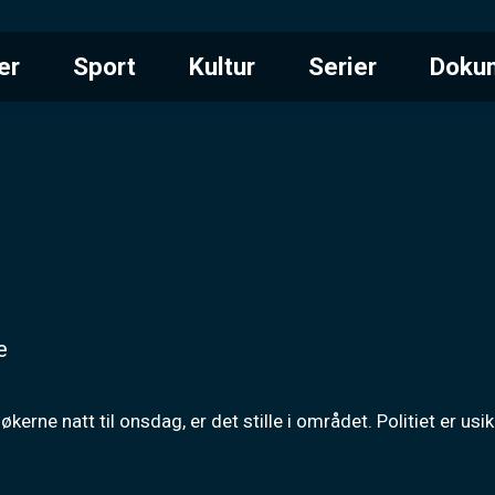
er
Sport
Kultur
Serier
Doku
e
søkerne natt til onsdag, er det stille i området. Politiet er u