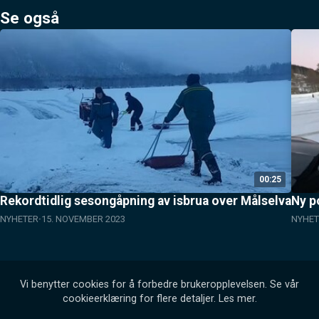
Se også
00:25
Rekordtidlig sesongåpning av isbrua over Målselva
Ny po
NYHETER
15. NOVEMBER 2023
NYHET
Vi benytter cookies for å forbedre brukeropplevelsen. Se vår
cookieerklæring for flere detaljer.
Les mer
.