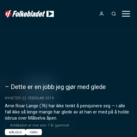
– Dette er en jobb jeg gjør med glede
NYHETER
22. FEBRUAR 2019
Arne Roar Lange (76) har ikke tenkt å pensjonere seg — i alle 
fall ikke så lenge mange har glede av at han er med på å holde 
isbrua over Målselva åpen.
Artikkelen er mer enn 7 år gammel
MÅLSELV
ISBRU