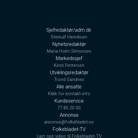
Sjefredaktør/adm.dir.
Steinulf Henriksen
Nyhetsredaktør
Maria Holm Simonsen
Markedssjef
Kirsti Pettersen
Utviklingsredaktør
Trond Sandnes
Alle ansatte
Klikk for kontakt-info
Kundeservice
77 85 20 00
Annonse
annonse@folkebladet.no
Folkebladet-TV
Last opp video til Folkebladet-TV