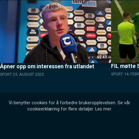
02:43
FIL møtte S
Åpner opp om interessen fra utlandet
SPORT
14. FEB
SPORT
25. AUGUST 2025
Vi benytter cookies for å forbedre brukeropplevelsen. Se vår
cookieerklæring for flere detaljer.
Les mer
.