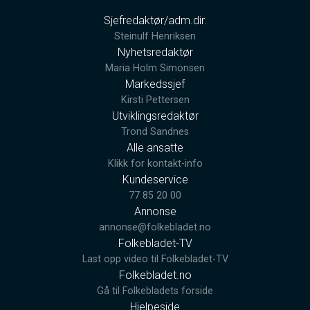
Sjefredaktør/adm.dir.
Steinulf Henriksen
Nyhetsredaktør
Maria Holm Simonsen
Markedssjef
Kirsti Pettersen
Utviklingsredaktør
Trond Sandnes
Alle ansatte
Klikk for kontakt-info
Kundeservice
77 85 20 00
Annonse
annonse@folkebladet.no
Folkebladet-TV
Last opp video til Folkebladet-TV
Folkebladet.no
Gå til Folkebladets forside
Hjelpeside