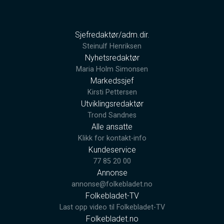
Sjefredaktør/adm.dir.
Steinulf Henriksen
Nyhetsredaktør
Maria Holm Simonsen
Markedssjef
Kirsti Pettersen
Utviklingsredaktør
Trond Sandnes
Alle ansatte
Klikk for kontakt-info
Kundeservice
77 85 20 00
Annonse
annonse@folkebladet.no
Folkebladet-TV
Last opp video til Folkebladet-TV
Folkebladet.no