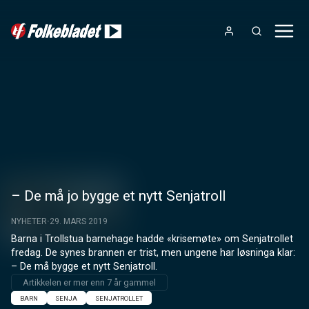
– De må jo bygge et nytt Senjatroll
NYHETER
29. MARS 2019
Barna i Trollstua barnehage hadde «krisemøte» om Senjatrollet 
fredag. De synes brannen er trist, men ungene har løsninga klar: 
– De må bygge et nytt Senjatroll.
Artikkelen er mer enn 7 år gammel
BARN
SENJA
SENJATROLLET