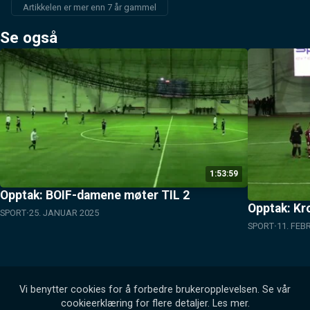
Artikkelen er mer enn 7 år gammel
Se også
1:53:59
Opptak: BOIF-damene møter TIL 2
Opptak: Kr
SPORT
25. JANUAR 2025
SPORT
11. FEB
Vi benytter cookies for å forbedre brukeropplevelsen. Se vår
cookieerklæring for flere detaljer.
Les mer
.