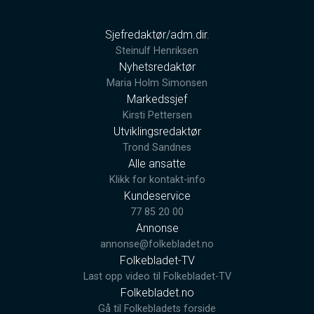
Sjefredaktør/adm.dir.
Steinulf Henriksen
Nyhetsredaktør
Maria Holm Simonsen
Markedssjef
Kirsti Pettersen
Utviklingsredaktør
Trond Sandnes
Alle ansatte
Klikk for kontakt-info
Kundeservice
77 85 20 00
Annonse
annonse@folkebladet.no
Folkebladet-TV
Last opp video til Folkebladet-TV
Folkebladet.no
Gå til Folkebladets forside