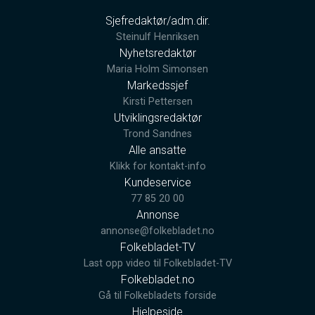
Sjefredaktør/adm.dir.
Steinulf Henriksen
Nyhetsredaktør
Maria Holm Simonsen
Markedssjef
Kirsti Pettersen
Utviklingsredaktør
Trond Sandnes
Alle ansatte
Klikk for kontakt-info
Kundeservice
77 85 20 00
Annonse
annonse@folkebladet.no
Folkebladet-TV
Last opp video til Folkebladet-TV
Folkebladet.no
Gå til Folkebladets forside
Hjelpeside