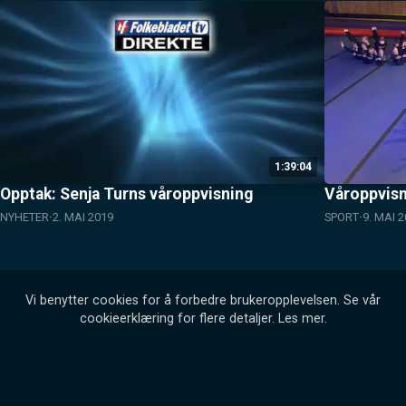
1:39:04
Opptak: Senja Turns våroppvisning
Våroppvisni
NYHETER
2. MAI 2019
SPORT
9. MAI 
Vi benytter cookies for å forbedre brukeropplevelsen. Se vår
cookieerklæring for flere detaljer.
Les mer
.