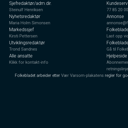
Sjefredaktør/adm.dir.
Kundeserv
Steinulf Henriksen
77 85 20 0
Nyhetsredaktør
Annonse
Maria Holm Simonsen
annonse@fo
Markedssjef
Folkeblad
Kirsti Pettersen
Last opp vi
Utviklingsredaktør
Folkeblad
Trond Sandnes
Gå til Folke
Alle ansatte
Hjelpeside
Klikk for kontakt-info
Abonnement
retningslinj
Folkebladet arbeider etter
Vær Varsom-plakatens
regler for g