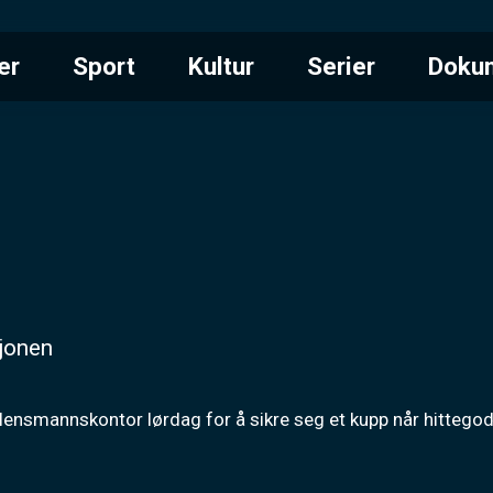
er
Sport
Kultur
Serier
Doku
sjonen
lensmannskontor lørdag for å sikre seg et kupp når hittegod