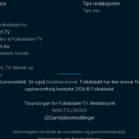
ice
Tips redaksjonen
0
Tips oss
lkebladet.no
et-TV
deo til Folkebladet-TV
et.no
bladets forside
, TV, teknisk og
er
od presseskikk. Se også
Redaktøransvar
. Folkebladet har ikke ansvar fo
opphavsrettslig beskyttet 2026 © Folkebladet.
Tilsynsorgan for Folkebladet-TV: Medietilsynet
INNSTILLINGER
Samtykkeinnstillinger
Informasjon om bruk av «cookies» og personvernpolicy.