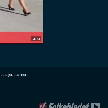
05:24
detaljer.
Les mer
.