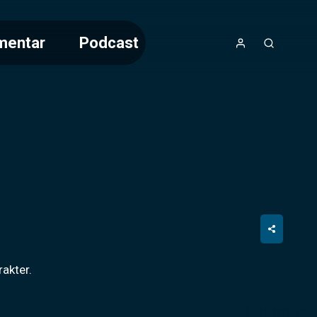
mentar
Podcast
akter.