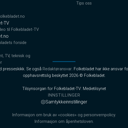
0
Tips oss
lkebladet.no
et-TV
deo til Folkebladet-TV
et.no
bladets forside
, TV, teknisk og
er
od presseskikk. Se også
Redaktøransvar
. Folkebladet har ikke ansvar fo
opphavsrettslig beskyttet 2026 © Folkebladet.
Tilsynsorgan for Folkebladet-TV: Medietilsynet
INNSTILLINGER
Samtykkeinnstillinger
Informasjon om bruk av «cookies» og personvernpolicy.
Informasjon om åpenhetsloven.