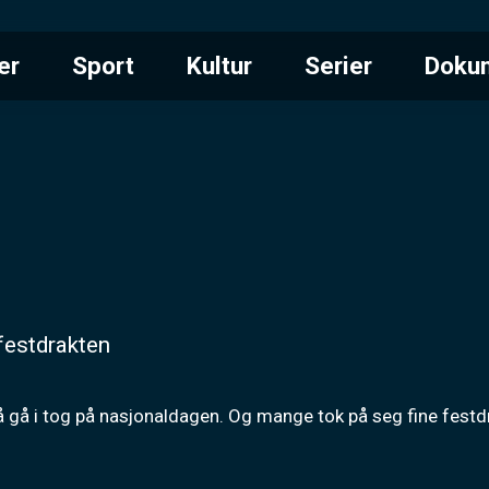
er
Sport
Kultur
Serier
Doku
 festdrakten
å gå i tog på nasjonaldagen. Og mange tok på seg fine festdr