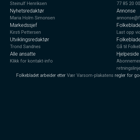
Steinulf Henriksen
77 85 20 0
Nyhetsredaktør
Annonse
Maria Holm Simonsen
annonse@fo
Markedssjef
Folkeblad
Kirsti Pettersen
Last opp vi
Utviklingsredaktør
Folkeblad
Trond Sandnes
Gå til Folke
Alle ansatte
Hjelpeside
Klikk for kontakt-info
Abonnement
retningslinj
Folkebladet arbeider etter
Vær Varsom-plakatens
regler for g