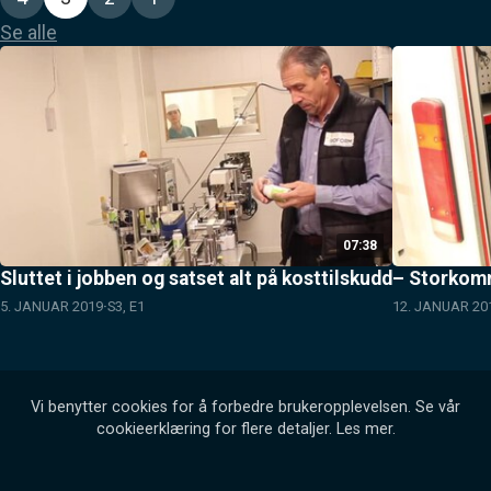
Se alle
07:38
Sluttet i jobben og satset alt på kosttilskudd
– Storkomm
5. JANUAR 2019
S3, E1
12. JANUAR 20
Vi benytter cookies for å forbedre brukeropplevelsen. Se vår
cookieerklæring for flere detaljer.
Les mer
.