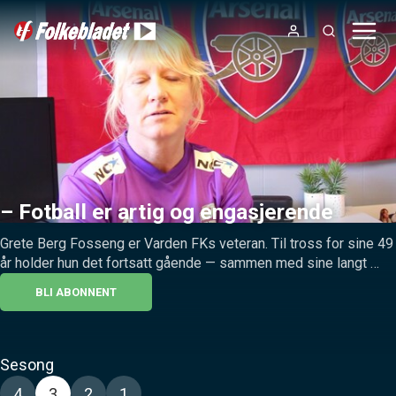
– Fotball er artig og engasjerende
Grete Berg Fosseng er Varden FKs veteran. Til tross for sine 49 
år holder hun det fortsatt gående — sammen med sine langt 
yngre lagvenninger.
BLI ABONNENT
Sesong
4
3
2
1