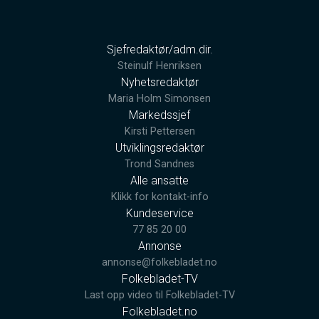
Sjefredaktør/adm.dir.
Steinulf Henriksen
Nyhetsredaktør
Maria Holm Simonsen
Markedssjef
Kirsti Pettersen
Utviklingsredaktør
Trond Sandnes
Alle ansatte
Klikk for kontakt-info
Kundeservice
77 85 20 00
Annonse
annonse@folkebladet.no
Folkebladet-TV
Last opp video til Folkebladet-TV
Folkebladet.no