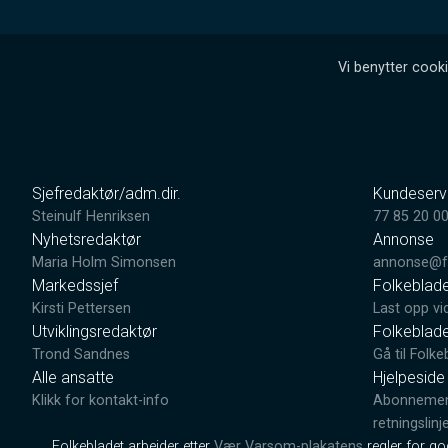
Vi benytter cooki
Sjefredaktør/adm.dir.
Kundeserv
Steinulf Henriksen
77 85 20 0
Nyhetsredaktør
Annonse
Maria Holm Simonsen
annonse@fo
Markedssjef
Folkeblad
Kirsti Pettersen
Last opp vi
Utviklingsredaktør
Folkeblad
Trond Sandnes
Gå til Folke
Alle ansatte
Hjelpeside
Klikk for kontakt-info
Abonnement
retningslinj
Folkebladet arbeider etter
Vær Varsom-plakatens
regler for g