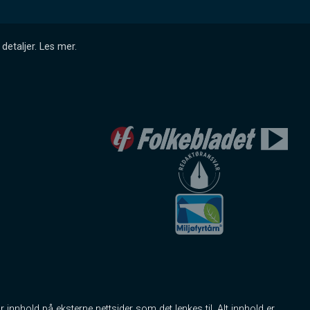
detaljer.
Les mer
.
r innhold på eksterne nettsider som det lenkes til. Alt innhold er