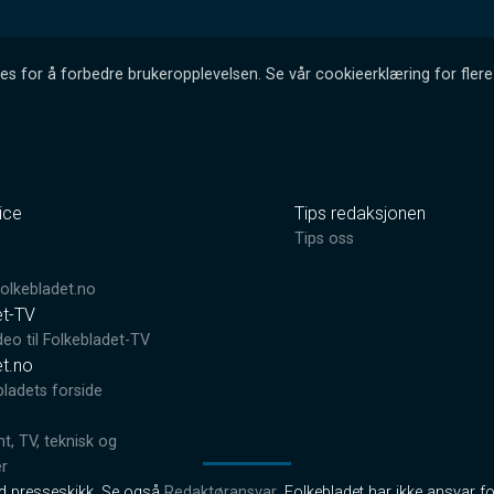
es for å forbedre brukeropplevelsen. Se vår cookieerklæring for flere 
ice
Tips redaksjonen
0
Tips oss
lkebladet.no
et-TV
deo til Folkebladet-TV
et.no
bladets forside
, TV, teknisk og
er
od presseskikk. Se også
Redaktøransvar
. Folkebladet har ikke ansvar fo