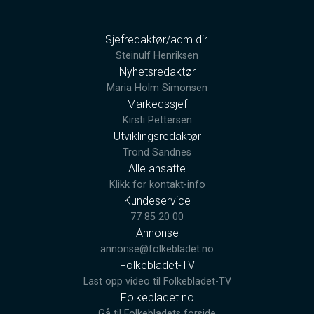
Sjefredaktør/adm.dir.
Steinulf Henriksen
Nyhetsredaktør
Maria Holm Simonsen
Markedssjef
Kirsti Pettersen
Utviklingsredaktør
Trond Sandnes
Alle ansatte
Klikk for kontakt-info
Kundeservice
77 85 20 00
Annonse
annonse@folkebladet.no
Folkebladet-TV
Last opp video til Folkebladet-TV
Folkebladet.no
Gå til Folkebladets forside