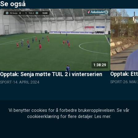
Se også
1:38:29
Opptak: Et
Opptak: Senja møtte TUIL 2 i vinterserien
SPORT
26. MAI
SPORT
14. APRIL 2024
Vi benytter cookies for å forbedre brukeropplevelsen. Se vår
cookieerklæring for flere detaljer.
Les mer
.