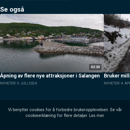
Se også
02:30
Åpning av flere nye attraksjoner i Salangen
Bruker mill
NYHETER
5. JULI 2024
NYHETER
4. AP
Vi benytter cookies for å forbedre brukeropplevelsen. Se vår
cookieerklæring for flere detaljer.
Les mer
.