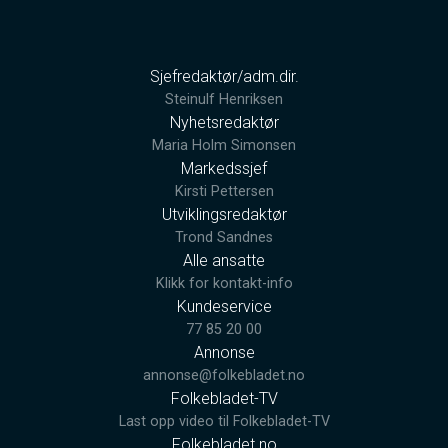
Sjefredaktør/adm.dir.
Steinulf Henriksen
Nyhetsredaktør
Maria Holm Simonsen
Markedssjef
Kirsti Pettersen
Utviklingsredaktør
Trond Sandnes
Alle ansatte
Klikk for kontakt-info
Kundeservice
77 85 20 00
Annonse
annonse@folkebladet.no
Folkebladet-TV
Last opp video til Folkebladet-TV
Folkebladet.no