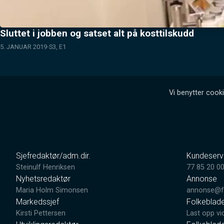
Sluttet i jobben og satset alt på kosttilskudd
5. JANUAR 2019
S3, E1
Vi benytter cooki
Sjefredaktør/adm.dir.
Kundeserv
Steinulf Henriksen
77 85 20 0
Nyhetsredaktør
Annonse
Maria Holm Simonsen
annonse@fo
Markedssjef
Folkeblad
Kirsti Pettersen
Last opp vi