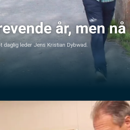
revende år, men nå e
øt daglig leder Jens Kristian Dybwad.