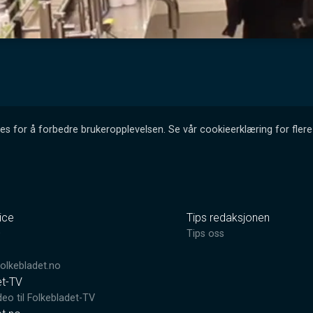
es for å forbedre brukeropplevelsen. Se vår cookieerklæring for flere 
ice
Tips redaksjonen
0
Tips oss
lkebladet.no
et-TV
deo til Folkebladet-TV