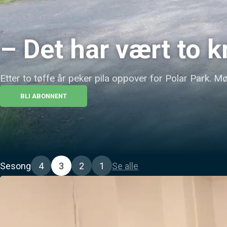
– Det har vært to k
Etter to tøffe år peker pila oppover for Polar Park. M
BLI ABONNENT
Sesong
4
3
2
1
Se alle