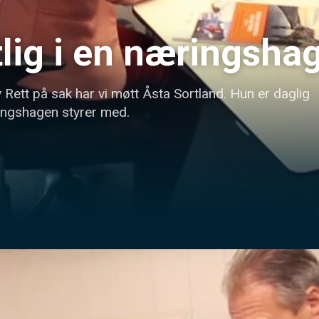
lig i en næringsha
Rett på sak har vi møtt Åsta Sortland. Hun er daglig 
ingshagen styrer med.