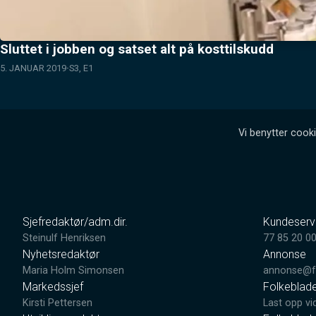
Sluttet i jobben og satset alt på kosttilskudd
5. JANUAR 2019
S3, E1
Vi benytter cooki
Sjefredaktør/adm.dir.
Kundeserv
Steinulf Henriksen
77 85 20 0
Nyhetsredaktør
Annonse
Maria Holm Simonsen
annonse@fo
Markedssjef
Folkeblad
Kirsti Pettersen
Last opp vi