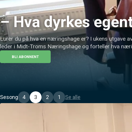
– Hva dyrkes egent
Lurer du på hva en næringshage er? I ukens utgave av 
leder i Midt-Troms Næringshage og forteller hva nær
BLI ABONNENT
Sesong
4
3
2
1
Se alle