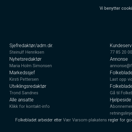
Vi benytter cooki
Sjefredaktør/adm.dir.
Kundeserv
Steinulf Henriksen
77 85 20 0
Nyhetsredaktør
Annonse
Maria Holm Simonsen
annonse@fo
Markedssjef
Folkeblad
Kirsti Pettersen
Last opp vi
Utviklingsredaktør
Folkeblad
Trond Sandnes
Gå til Folke
Alle ansatte
Hjelpeside
Klikk for kontakt-info
Abonnement
retningslinj
Folkebladet arbeider etter
Vær Varsom-plakatens
regler for g