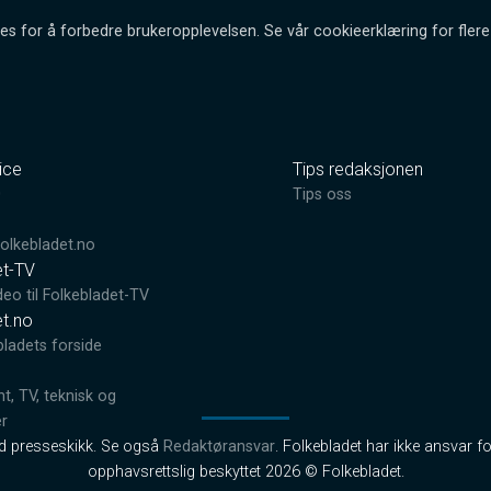
es for å forbedre brukeropplevelsen. Se vår cookieerklæring for flere 
ice
Tips redaksjonen
0
Tips oss
lkebladet.no
et-TV
deo til Folkebladet-TV
et.no
bladets forside
, TV, teknisk og
er
od presseskikk. Se også
Redaktøransvar
. Folkebladet har ikke ansvar fo
opphavsrettslig beskyttet 2026 © Folkebladet.