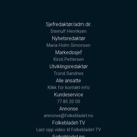
Sjefredaktør/adm.dir.
Steinulf Henriksen
Nyhetsredaktør
Maria Holm Simonsen
Markedssjef
Kirsti Pettersen
Utviklingsredaktør
Trond Sandnes
Alle ansatte
Klikk for kontakt-info
Kundeservice
77 85 20 00
Annonse
annonse@folkebladet.no
Folkebladet-TV
Last opp video til Folkebladet-TV
Folkebladet.no