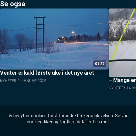
Se også
01:27
Venter ei kald første uke i det nye året
– Mange er
NYHETER
2. JANUAR 2025
NYHETER
14. 
Vi benytter cookies for å forbedre brukeropplevelsen. Se vår
cookieerklæring for flere detaljer.
Les mer
.