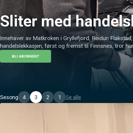
Sliter med handelsl
Innehaver av Matkroken i Gryllefjord, Reidun Flakstad, m
handelslekkasjen, først og fremst til Finnsnes, tror hun
BLI ABONNENT
Sesong
4
3
2
1
Se alle