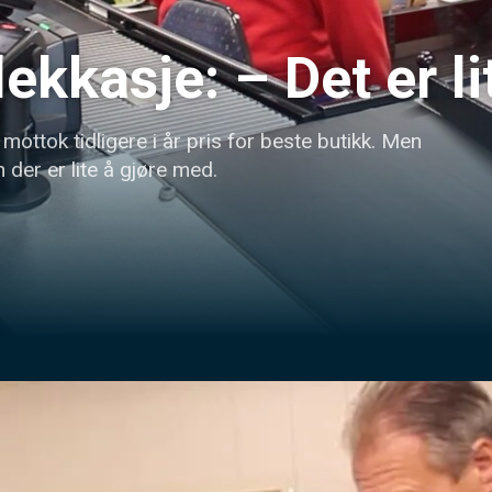
ekkasje: – Det er l
ottok tidligere i år pris for beste butikk. Men 
 der er lite å gjøre med.