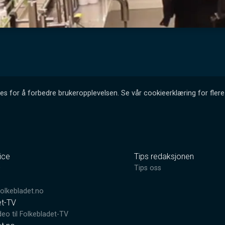
es for å forbedre brukeropplevelsen. Se vår cookieerklæring for flere 
ice
Tips redaksjonen
0
Tips oss
lkebladet.no
et-TV
deo til Folkebladet-TV