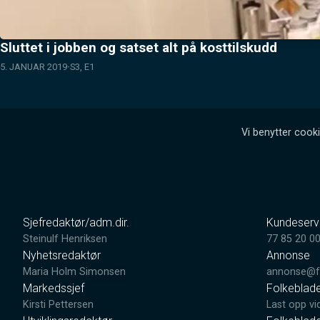
Sluttet i jobben og satset alt på kosttilskudd
5. JANUAR 2019
S3, E1
Vi benytter cooki
Sjefredaktør/adm.dir.
Kundeserv
Steinulf Henriksen
77 85 20 0
Nyhetsredaktør
Annonse
Maria Holm Simonsen
annonse@fo
Markedssjef
Folkeblad
Kirsti Pettersen
Last opp vi