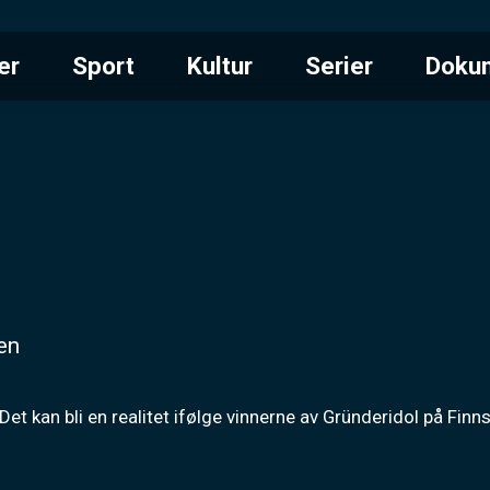
er
Sport
Kultur
Serier
Doku
en
t kan bli en realitet ifølge vinnerne av Gründeridol på Finn