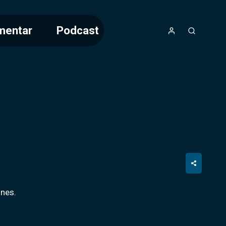
mentar
Podcast
snes.