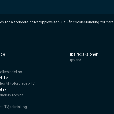
es for å forbedre brukeropplevelsen. Se vår cookieerklæring for flere 
ice
Tips redaksjonen
0
Tips oss
lkebladet.no
et-TV
deo til Folkebladet-TV
et.no
bladets forside
, TV, teknisk og
er