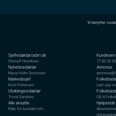
Vi benytter cooki
Sjefredaktør/adm.dir.
Kundeserv
Steinulf Henriksen
77 85 20 0
Nyhetsredaktør
Annonse
Maria Holm Simonsen
annonse@fo
Markedssjef
Folkeblad
Kirsti Pettersen
Last opp vi
Utviklingsredaktør
Folkeblad
Trond Sandnes
Gå til Folke
Alle ansatte
Hjelpeside
Klikk for kontakt-info
Abonnement
retningslinj