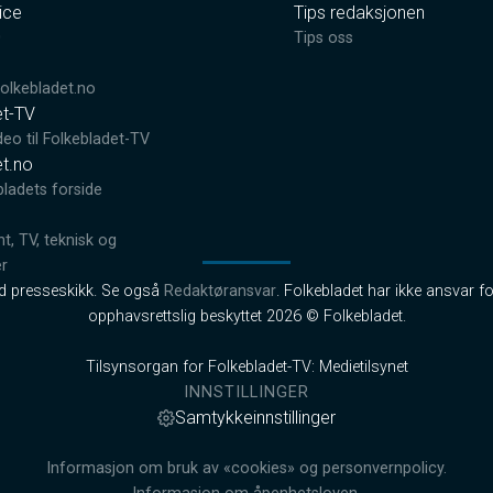
ice
Tips redaksjonen
0
Tips oss
lkebladet.no
et-TV
deo til Folkebladet-TV
et.no
bladets forside
, TV, teknisk og
er
od presseskikk. Se også
Redaktøransvar
. Folkebladet har ikke ansvar fo
opphavsrettslig beskyttet 2026 © Folkebladet.
Tilsynsorgan for Folkebladet-TV: Medietilsynet
INNSTILLINGER
Samtykkeinnstillinger
Informasjon om bruk av «cookies» og personvernpolicy.