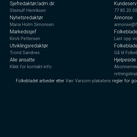
Sjefredaktør/adm.dir.
Kundeserv
Steinulf Henriksen
77 85 20 0
Nyhetsredaktør
Annonse
Maria Holm Simonsen
annonse@fo
Markedssjef
Folkeblad
Kirsti Pettersen
Last opp vi
Utviklingsredaktør
Folkeblad
Trond Sandnes
Gå til Folke
Alle ansatte
Hjelpeside
Klikk for kontakt-info
Abonnement
retningslinj
Folkebladet arbeider etter
Vær Varsom-plakatens
regler for g