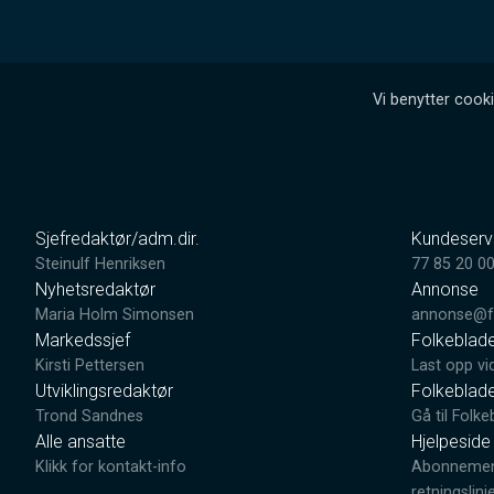
Vi benytter cooki
Sjefredaktør/adm.dir.
Kundeserv
Steinulf Henriksen
77 85 20 0
Nyhetsredaktør
Annonse
Maria Holm Simonsen
annonse@fo
Markedssjef
Folkeblad
Kirsti Pettersen
Last opp vi
Utviklingsredaktør
Folkeblad
Trond Sandnes
Gå til Folke
Alle ansatte
Hjelpeside
Klikk for kontakt-info
Abonnement
retningslinj