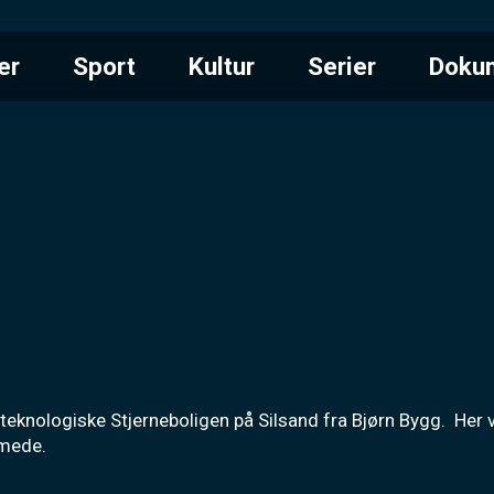
er
Sport
Kultur
Serier
Doku
nologiske Stjerneboligen på Silsand fra Bjørn Bygg.  Her v
mmede.