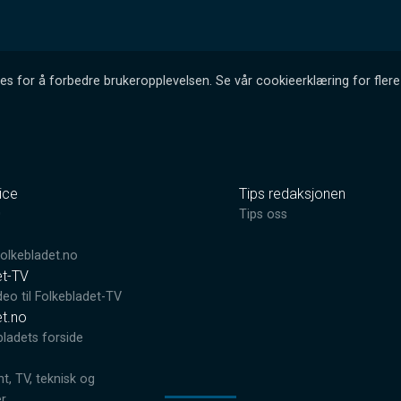
es for å forbedre brukeropplevelsen. Se vår cookieerklæring for flere 
ice
Tips redaksjonen
0
Tips oss
lkebladet.no
et-TV
deo til Folkebladet-TV
et.no
bladets forside
, TV, teknisk og
er