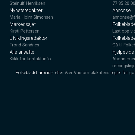
Steinulf Henriksen
77 85 20 0
Nyhetsredaktør
Annonse
Maria Holm Simonsen
annonse@fo
Markedssjef
Folkeblad
Kirsti Pettersen
Last opp vi
Utviklingsredaktør
Folkeblad
Trond Sandnes
Gå til Folke
Alle ansatte
Hjelpeside
Klikk for kontakt-info
Abonnement
retningslinj
Folkebladet arbeider etter
Vær Varsom-plakatens
regler for g