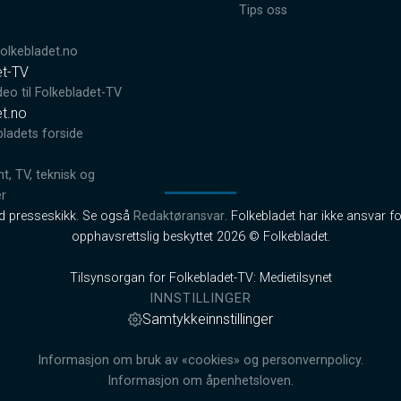
0
Tips oss
lkebladet.no
et-TV
deo til Folkebladet-TV
et.no
bladets forside
, TV, teknisk og
er
od presseskikk. Se også
Redaktøransvar
. Folkebladet har ikke ansvar fo
opphavsrettslig beskyttet 2026 © Folkebladet.
Tilsynsorgan for Folkebladet-TV: Medietilsynet
INNSTILLINGER
Samtykkeinnstillinger
Informasjon om bruk av «cookies» og personvernpolicy.
Informasjon om åpenhetsloven.