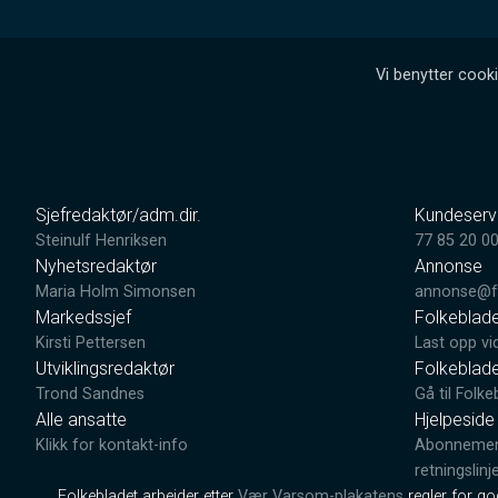
Vi benytter cooki
Sjefredaktør/adm.dir.
Kundeserv
Steinulf Henriksen
77 85 20 0
Nyhetsredaktør
Annonse
Maria Holm Simonsen
annonse@fo
Markedssjef
Folkeblad
Kirsti Pettersen
Last opp vi
Utviklingsredaktør
Folkeblad
Trond Sandnes
Gå til Folke
Alle ansatte
Hjelpeside
Klikk for kontakt-info
Abonnement
retningslinj
Folkebladet arbeider etter
Vær Varsom-plakatens
regler for g