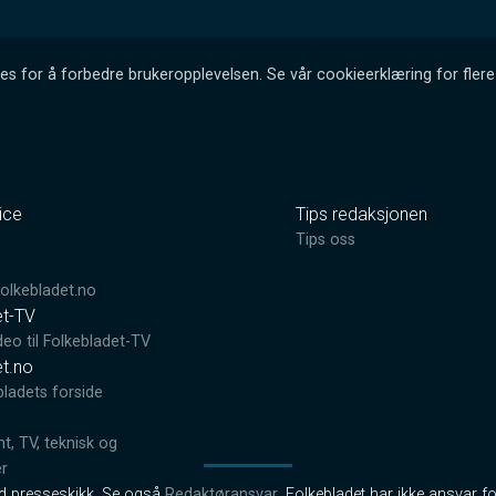
es for å forbedre brukeropplevelsen. Se vår cookieerklæring for flere 
ice
Tips redaksjonen
0
Tips oss
lkebladet.no
et-TV
deo til Folkebladet-TV
et.no
bladets forside
, TV, teknisk og
er
od presseskikk. Se også
Redaktøransvar
. Folkebladet har ikke ansvar fo