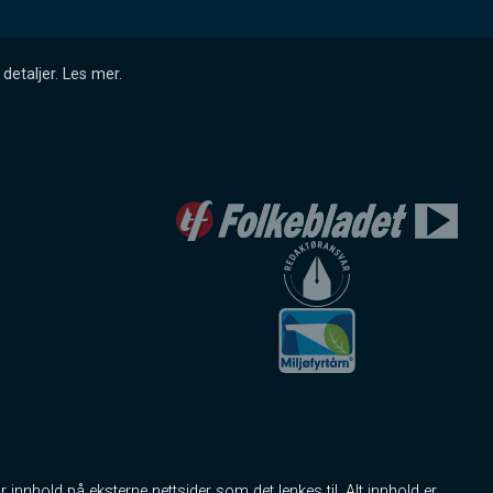
detaljer.
Les mer
.
r innhold på eksterne nettsider som det lenkes til. Alt innhold er