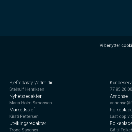
Vi benytter cooki
Sjefredaktør/adm.dir.
Kundeserv
Steinulf Henriksen
77 85 20 0
Nyhetsredaktør
Annonse
Maria Holm Simonsen
annonse@fo
Markedssjef
Folkeblad
Kirsti Pettersen
Last opp vi
Utviklingsredaktør
Folkeblad
Trond Sandnes
Gå til Folke