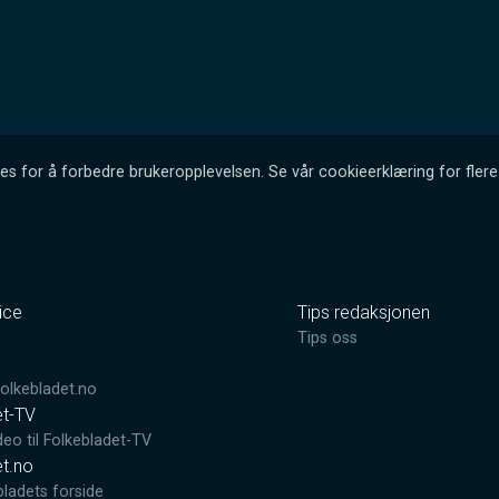
es for å forbedre brukeropplevelsen. Se vår cookieerklæring for flere 
ice
Tips redaksjonen
0
Tips oss
lkebladet.no
et-TV
deo til Folkebladet-TV
et.no
bladets forside