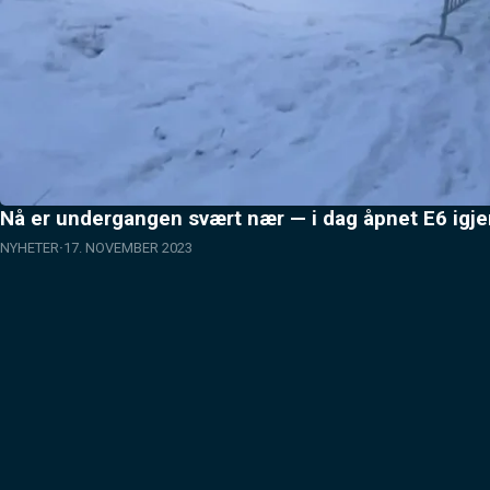
Nå er undergangen svært nær — i dag åpnet E6 igje
NYHETER
17. NOVEMBER 2023