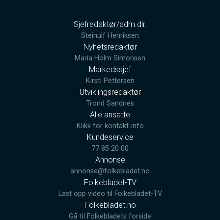
Sjefredaktør/adm.dir.
Steinulf Henriksen
Nyhetsredaktør
Maria Holm Simonsen
Markedssjef
Kirsti Pettersen
Utviklingsredaktør
Trond Sandnes
Alle ansatte
Klikk for kontakt-info
Kundeservice
77 85 20 00
Annonse
annonse@folkebladet.no
Folkebladet-TV
Last opp video til Folkebladet-TV
Folkebladet.no
Gå til Folkebladets forside