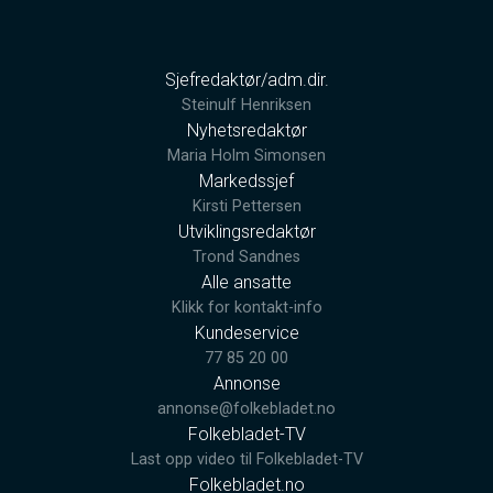
Sjefredaktør/adm.dir.
Steinulf Henriksen
Nyhetsredaktør
Maria Holm Simonsen
Markedssjef
Kirsti Pettersen
Utviklingsredaktør
Trond Sandnes
Alle ansatte
Klikk for kontakt-info
Kundeservice
77 85 20 00
Annonse
annonse@folkebladet.no
Folkebladet-TV
Last opp video til Folkebladet-TV
Folkebladet.no