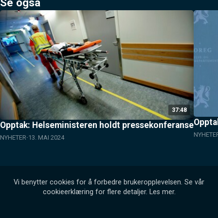
Se også
37:48
Oppta
Opptak: Helseministeren holdt pressekonferanse
NYHETE
NYHETER
13. MAI 2024
Vi benytter cookies for å forbedre brukeropplevelsen. Se vår
cookieerklæring for flere detaljer.
Les mer
.