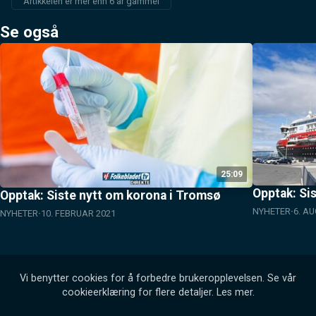
Artikkelen er mer enn 6 år gammel
Se også
25:09
Opptak: Si
Opptak: Siste nytt om korona i Tromsø
NYHETER
6. A
NYHETER
10. FEBRUAR 2021
Vi benytter cookies for å forbedre brukeropplevelsen. Se vår
cookieerklæring for flere detaljer.
Les mer
.