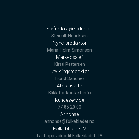
Sjefredaktør/adm.dir.
Steinulf Henriksen
Nyhetsredaktør
Maria Holm Simonsen
Markedssjef
Kirsti Pettersen
Utviklingsredaktør
Trond Sandnes
Alle ansatte
Klikk for kontakt-info
Kundeservice
77 85 20 00
Annonse
annonse@folkebladet.no
Folkebladet-TV
Last opp video til Folkebladet-TV