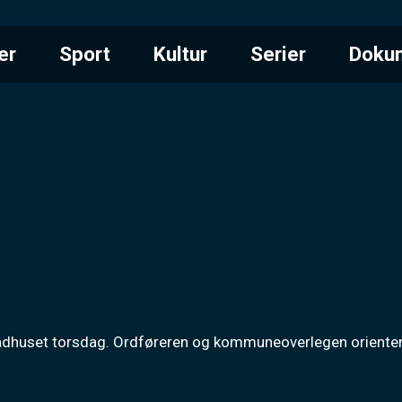
er
Sport
Kultur
Serier
Doku
ådhuset torsdag. Ordføreren og kommuneoverlegen orientere 