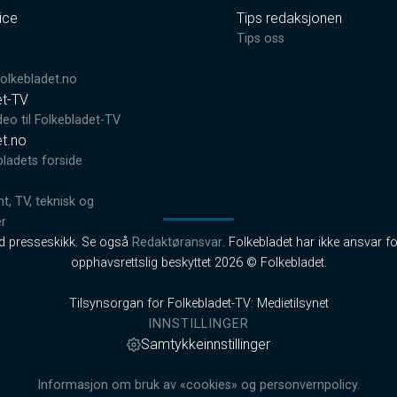
ice
Tips redaksjonen
0
Tips oss
lkebladet.no
et-TV
deo til Folkebladet-TV
et.no
bladets forside
, TV, teknisk og
er
od presseskikk. Se også
Redaktøransvar
. Folkebladet har ikke ansvar fo
opphavsrettslig beskyttet 2026 © Folkebladet.
Tilsynsorgan for Folkebladet-TV: Medietilsynet
INNSTILLINGER
Samtykkeinnstillinger
Informasjon om bruk av «cookies» og personvernpolicy.