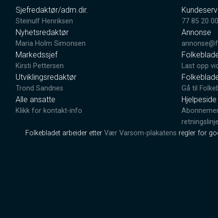
Sjefredaktør/adm.dir.
Kundeserv
Steinulf Henriksen
77 85 20 0
Nyhetsredaktør
Annonse
Maria Holm Simonsen
annonse@fo
Markedssjef
Folkeblad
Kirsti Pettersen
Last opp vi
Utviklingsredaktør
Folkeblad
Trond Sandnes
Gå til Folke
Alle ansatte
Hjelpeside
Klikk for kontakt-info
Abonnement
retningslinj
Folkebladet arbeider etter
Vær Varsom-plakatens
regler for g