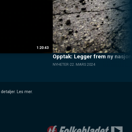
1:20:43
Opptak: Legger frem ny nasjon
NYHETER
22. MARS 2024
detaljer.
Les mer
.