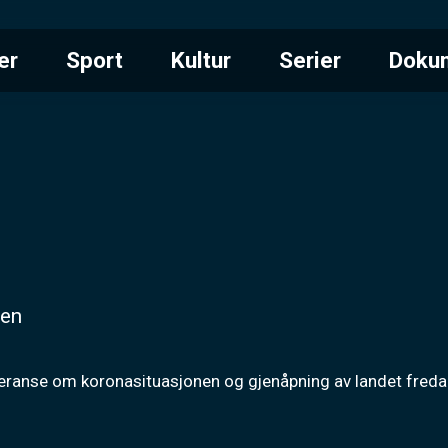
er
Sport
Kultur
Serier
Doku
nen
feranse om koronasituasjonen og gjenåpning av landet freda