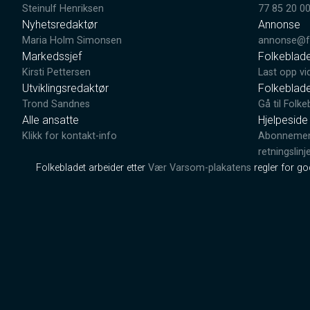
Steinulf Henriksen
77 85 20 0
Nyhetsredaktør
Annonse
Maria Holm Simonsen
annonse@fo
Markedssjef
Folkeblad
Kirsti Pettersen
Last opp vi
Utviklingsredaktør
Folkeblad
Trond Sandnes
Gå til Folke
Alle ansatte
Hjelpeside
Klikk for kontakt-info
Abonnement
retningslinj
Folkebladet arbeider etter
Vær Varsom-plakatens
regler for g