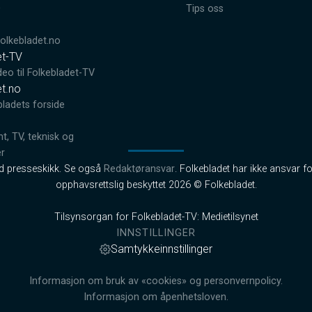
0
Tips oss
lkebladet.no
et-TV
deo til Folkebladet-TV
et.no
bladets forside
, TV, teknisk og
er
od presseskikk. Se også
Redaktøransvar
. Folkebladet har ikke ansvar fo
opphavsrettslig beskyttet 2026 © Folkebladet.
Tilsynsorgan for Folkebladet-TV: Medietilsynet
INNSTILLINGER
Samtykkeinnstillinger
Informasjon om bruk av «cookies» og personvernpolicy.
Informasjon om åpenhetsloven.