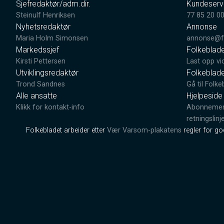
Sjefredaktør/adm.dir.
Kundeserv
Steinulf Henriksen
77 85 20 0
Nyhetsredaktør
Annonse
Maria Holm Simonsen
annonse@fo
Markedssjef
Folkeblad
Kirsti Pettersen
Last opp vi
Utviklingsredaktør
Folkeblad
Trond Sandnes
Gå til Folke
Alle ansatte
Hjelpeside
Klikk for kontakt-info
Abonnement
retningslinj
Folkebladet arbeider etter
Vær Varsom-plakatens
regler for g