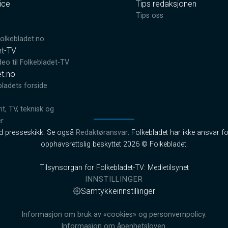
ice
Tips redaksjonen
0
Tips oss
lkebladet.no
et-TV
deo til Folkebladet-TV
et.no
bladets forside
, TV, teknisk og
er
od presseskikk. Se også
Redaktøransvar
. Folkebladet har ikke ansvar fo
opphavsrettslig beskyttet 2026 © Folkebladet.
Tilsynsorgan for Folkebladet-TV: Medietilsynet
INNSTILLINGER
Samtykkeinnstillinger
Informasjon om bruk av «cookies» og personvernpolicy.
Informasjon om åpenhetsloven.