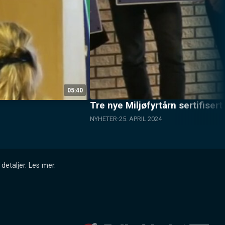
05:40
Tre nye Miljøfyrtårn sertifisert
NYHETER
25. APRIL 2024
detaljer.
Les mer
.