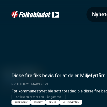
Nyhet
Disse fire fikk bevis for at de er Miljøfyrtårn
NYHETER
23. MARS 2023
Før kommunestyret ble satt torsdag ble disse fire bedr
Artikkelen er mer enn 3 år gammel
ARBEIDSLIV
BEDRIFT
SENJA
MILJØFYRTÅRN