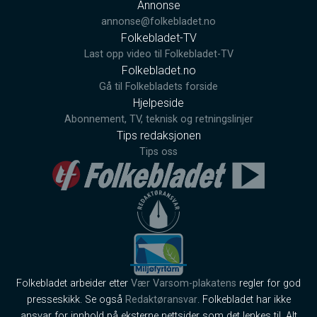
Annonse
annonse@folkebladet.no
Folkebladet-TV
Last opp video til Folkebladet-TV
Folkebladet.no
Gå til Folkebladets forside
Hjelpeside
Abonnement, TV, teknisk og retningslinjer
Tips redaksjonen
Tips oss
Folkebladet arbeider etter
Vær Varsom-plakatens
regler for god
presseskikk. Se også
Redaktøransvar
. Folkebladet har ikke
ansvar for innhold på eksterne nettsider som det lenkes til. Alt