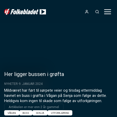
Her ligger bussen i grøfta
NYHETER
9. JANUAR 2024
Mildværet har ført til sørpete veier og tirsdag ettermiddag 
havnet en buss i grøfta i Vågan på Senja som følge av dette. 
Heldigvis kom ingen til skade som følge av utforkjøringen.
Artikkelen er mer enn 2 år gammel
VÅGAN
BUSS
SENJA
UTFORKJØRING