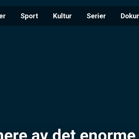
er
Sport
Kultur
Serier
Doku
nere av det enorme 