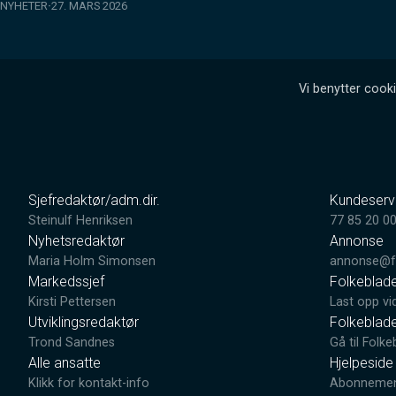
NYHETER
27. MARS 2026
Vi benytter cooki
Sjefredaktør/adm.dir.
Kundeserv
Steinulf Henriksen
77 85 20 0
Nyhetsredaktør
Annonse
Maria Holm Simonsen
annonse@fo
Markedssjef
Folkeblad
Kirsti Pettersen
Last opp vi
Utviklingsredaktør
Folkeblad
Trond Sandnes
Gå til Folke
Alle ansatte
Hjelpeside
Klikk for kontakt-info
Abonnement