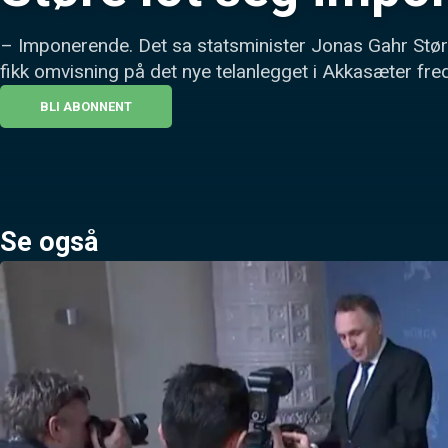
– Imponerende. Det sa statsminister Jonas Gahr Støre
fikk omvisning på det nye telanlegget i Akkasæter fr
BLI ABONNENT
Se også