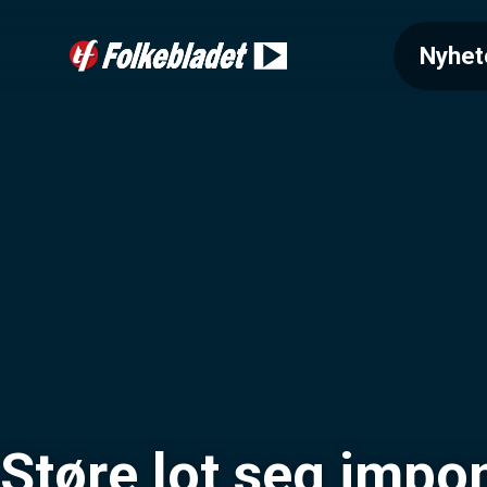
Nyhet
Støre lot seg impo