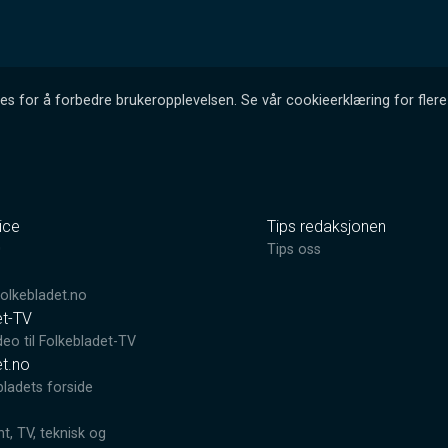
es for å forbedre brukeropplevelsen. Se vår cookieerklæring for flere 
ice
Tips redaksjonen
0
Tips oss
lkebladet.no
et-TV
deo til Folkebladet-TV
et.no
bladets forside
, TV, teknisk og