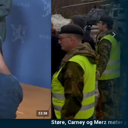
53:38
Støre, Carney og Merz møter 