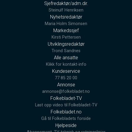
Sjefredaktør/adm.dir.
Steinulf Henriksen
Nyhetsredaktør
Maria Holm Simonsen
Markedssjef
Kirsti Pettersen
Utviklingsredaktør
Trond Sandnes
Alle ansatte
Klikk for kontakt-info
Kundeservice
77 85 20 00
Annonse
annonse@folkebladet.no
Folkebladet-TV
Last opp video til Folkebladet-TV
Folkebladet.no
Gå til Folkebladets forside
Hjelpeside