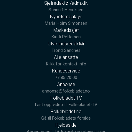
Sjefredaktør/adm.dir.
Steinulf Henriksen
Nyhetsredaktør
Maria Holm Simonsen
Markedssjef
Kirsti Pettersen
Utviklingsredaktør
Trond Sandnes
Alle ansatte
Klikk for kontakt-info
Kundeservice
77 85 20 00
Annonse
annonse@folkebladet.no
Folkebladet-TV
Last opp video til Folkebladet-TV
Folkebladet.no
Gå til Folkebladets forside
Hjelpeside
Abonnement, TV, teknisk og retningslinjer