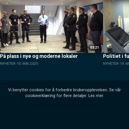
03:21
På plass i nye og moderne lokaler
Politiet i f
NYHETER
10. MAI 2025
NYHETER
19. 
Vi benytter cookies for å forbedre brukeropplevelsen. Se vår
cookieerklæring for flere detaljer.
Les mer
.