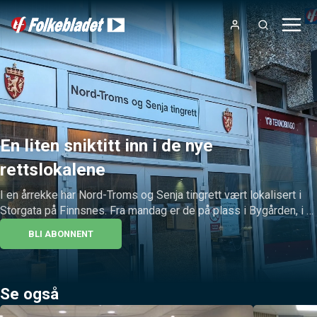
En liten sniktitt inn i de nye
rettslokalene
I en årrekke har Nord-Troms og Senja tingrett vært lokalisert i 
Storgata på Finnsnes. Fra mandag er de på plass i Bygården, i 
samme lokaler som blant annet politiet.
BLI ABONNENT
Se også