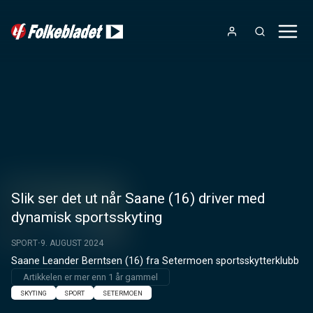
Slik ser det ut når Saane (16) driver med
dynamisk sportsskyting
SPORT
9. AUGUST 2024
Saane Leander Berntsen (16) fra Setermoen sportsskytterklubb
Artikkelen er mer enn 1 år gammel
SKYTING
SPORT
SETERMOEN