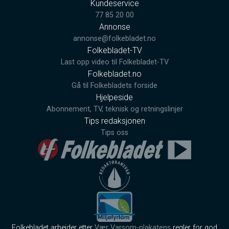
Kundeservice
77 85 20 00
Annonse
annonse@folkebladet.no
Folkebladet-TV
Last opp video til Folkebladet-TV
Folkebladet.no
Gå til Folkebladets forside
Hjelpeside
Abonnement, TV, teknisk og retningslinjer
Tips redaksjonen
Tips oss
Folkebladet arbeider etter
Vær Varsom-plakatens
regler for god