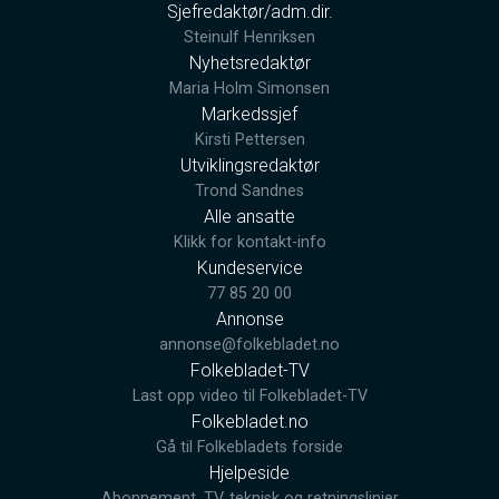
Sjefredaktør/adm.dir.
Steinulf Henriksen
Nyhetsredaktør
Maria Holm Simonsen
Markedssjef
Kirsti Pettersen
Utviklingsredaktør
Trond Sandnes
Alle ansatte
Klikk for kontakt-info
Kundeservice
77 85 20 00
Annonse
annonse@folkebladet.no
Folkebladet-TV
Last opp video til Folkebladet-TV
Folkebladet.no
Gå til Folkebladets forside
Hjelpeside
Abonnement, TV, teknisk og retningslinjer