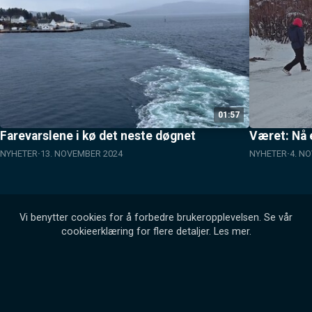
01:57
Farevarslene i kø det neste døgnet
Været: Nå e
NYHETER
13. NOVEMBER 2024
NYHETER
4. N
Vi benytter cookies for å forbedre brukeropplevelsen. Se vår
cookieerklæring for flere detaljer.
Les mer
.