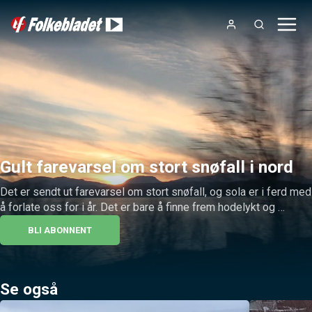
Gult farevarsel om stort snøfall i nord
Det er sendt ut farevarsel om stort snøfall, og sola er i ferd med 
å forlate oss for i år. Det er bare å finne frem hodelykt og 
snøskuffe.
BLI ABONNENT
Se også