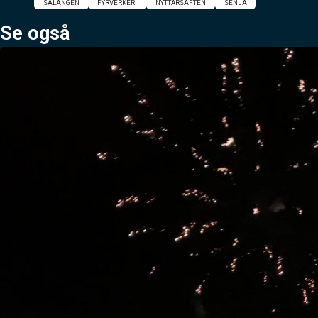
SALANGEN
FYRVERKERI
NYTTÅRSAFTEN
SENJA
Se også