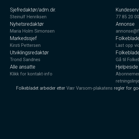
Sjefredaktør/adm.dir.
Kundeserv
Steinulf Henriksen
77 85 20 0
Nyhetsredaktør
Annonse
Maria Holm Simonsen
annonse@fo
Markedssjef
Folkeblad
Kirsti Pettersen
Last opp vi
Utviklingsredaktør
Folkeblad
Trond Sandnes
Gå til Folke
Alle ansatte
Hjelpeside
Klikk for kontakt-info
Abonnement
retningslinj
Folkebladet arbeider etter
Vær Varsom-plakatens
regler for g