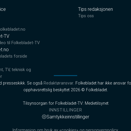
ice
Tips redaksjonen
0
Tips oss
lkebladet.no
et-TV
deo til Folkebladet-TV
et.no
bladets forside
, TV, teknisk og
er
od presseskikk. Se også
Redaktøransvar
. Folkebladet har ikke ansvar fo
opphavsrettslig beskyttet 2026 © Folkebladet.
Tilsynsorgan for Folkebladet-TV: Medietilsynet
INNSTILLINGER
Samtykkeinnstillinger
Informasjon om bruk av «cookies» og personvernpolicy.