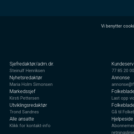
Vi benytter cooki
Sjefredaktør/adm.dir.
Kundeserv
Steinulf Henriksen
77 85 20 0
Nyhetsredaktør
Annonse
Maria Holm Simonsen
annonse@fo
Markedssjef
Folkeblad
Kirsti Pettersen
Last opp vi
Utviklingsredaktør
Folkeblad
Trond Sandnes
Gå til Folke
Alle ansatte
Hjelpeside
Klikk for kontakt-info
Abonnement
retningslinj