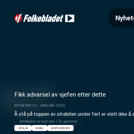
Nyhet
Fikk advarsel av sjefen etter dette
NYHETER
31. JANUAR 2025
Å stå på toppen av strøbilen under fart er slett ikke å a
Artikkelen er mer enn 1 år gammel
SENJA
VIRAL
KORTVIDEOER