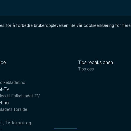
es for å forbedre brukeropplevelsen. Se vår cookieerklæring for flere 
ice
Tips redaksjonen
0
Tips oss
lkebladet.no
et-TV
deo til Folkebladet-TV
et.no
bladets forside
, TV, teknisk og
er