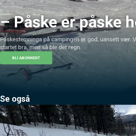
– Påske er påske h
Påskestemninga på campingen er god, uansett vær. V
startet bra, men så ble det regn.
BLI ABONNENT
Se også