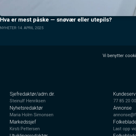
Hva er mest påske — snøvær eller utepils?
NYHETER
14. APRIL 2025
Vi benytter cooki
Sjefredaktør/adm.dir.
Kundeserv
Steinulf Henriksen
77 85 20 0
Nyhetsredaktør
Annonse
Maria Holm Simonsen
annonse@fo
Markedssjef
Folkeblad
Kirsti Pettersen
Last opp vi
Utviklingsredaktør
Folkeblad