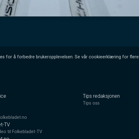
es for å forbedre brukeropplevelsen. Se vår cookieerklæring for flere 
ice
Tips redaksjonen
0
Tips oss
lkebladet.no
et-TV
deo til Folkebladet-TV
et.no