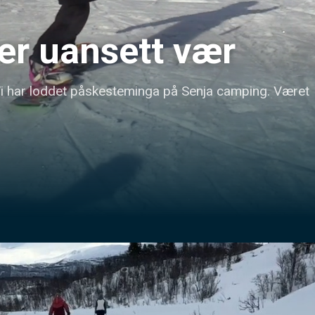
er uansett vær
i har loddet påskesteminga på Senja camping. Været 