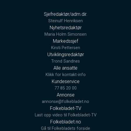
Sjefredaktør/adm.dir.
Steinulf Henriksen
Nyhetsredaktør
Maria Holm Simonsen
Markedssjef
Kirsti Pettersen
Utviklingsredaktør
Trond Sandnes
Alle ansatte
Klikk for kontakt-info
Kundeservice
77 85 20 00
Annonse
annonse@folkebladet.no
Folkebladet-TV
Last opp video til Folkebladet-TV
Folkebladet.no
Gå til Folkebladets forside