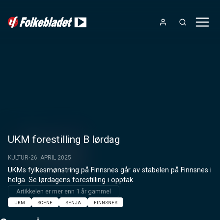
UKM forestilling B lørdag
KULTUR
26. APRIL 2025
UKMs fylkesmønstring på Finnsnes går av stabelen på Finnsnes i 
helga. Se lørdagens forestilling i opptak.
Artikkelen er mer enn 1 år gammel
UKM
SCENE
SENJA
FINNSNES