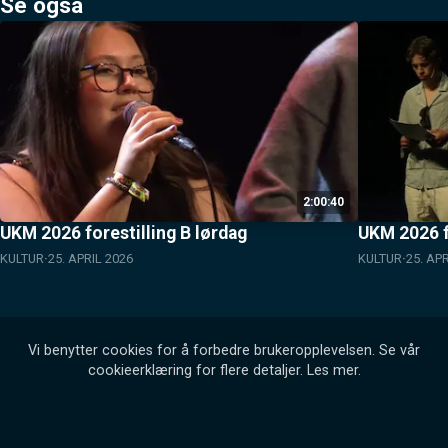
Se også
2:00:40
UKM 2026 forestilling B lørdag
UKM 2026 f
KULTUR
25. APRIL 2026
KULTUR
25. AP
Vi benytter cookies for å forbedre brukeropplevelsen. Se vår
cookieerklæring for flere detaljer.
Les mer
.