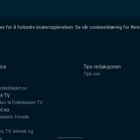
es for å forbedre brukeropplevelsen. Se vår cookieerklæring for flere 
ice
Tips redaksjonen
0
Tips oss
lkebladet.no
et-TV
deo til Folkebladet-TV
et.no
bladets forside
, TV, teknisk og
er