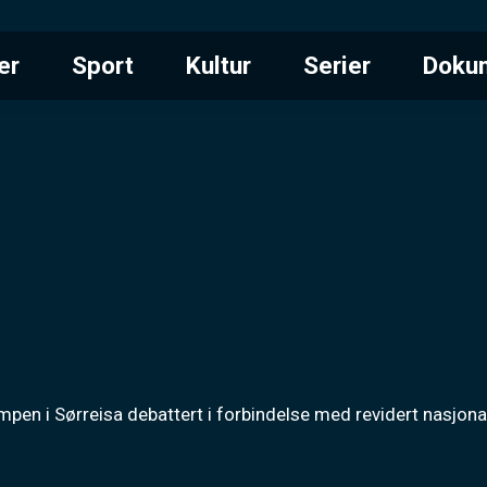
er
Sport
Kultur
Serier
Doku
umpen i Sørreisa debattert i forbindelse med revidert nasjon