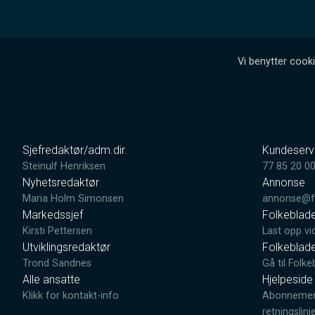
Vi benytter cooki
Sjefredaktør/adm.dir.
Kundeserv
Steinulf Henriksen
77 85 20 0
Nyhetsredaktør
Annonse
Maria Holm Simonsen
annonse@fo
Markedssjef
Folkeblad
Kirsti Pettersen
Last opp vi
Utviklingsredaktør
Folkeblad
Trond Sandnes
Gå til Folke
Alle ansatte
Hjelpeside
Klikk for kontakt-info
Abonnement
retningslinj