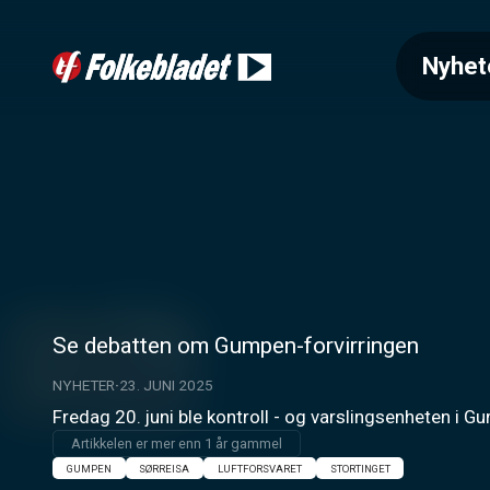
Nyhet
Se debatten om Gumpen-forvirringen
NYHETER
23. JUNI 2025
Fredag 20. juni ble kontroll - og varslingsenheten i G
Artikkelen er mer enn 1 år gammel
GUMPEN
SØRREISA
LUFTFORSVARET
STORTINGET