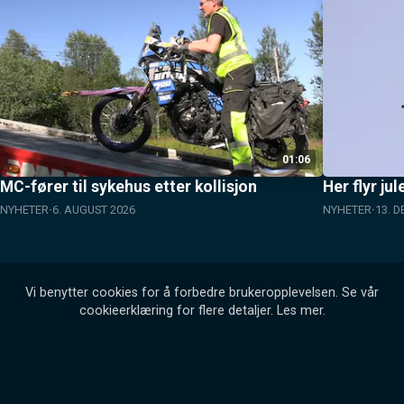
01:06
MC-fører til sykehus etter kollisjon
Her flyr ju
NYHETER
6. AUGUST 2026
NYHETER
13. 
Vi benytter cookies for å forbedre brukeropplevelsen. Se vår
cookieerklæring for flere detaljer.
Les mer
.