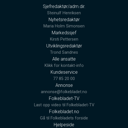
Sjefredaktør/adm.dir.
Steinulf Henriksen
Nyhetsredaktør
Maria Holm Simonsen
Markedssjef
Kirsti Pettersen
Utviklingsredaktør
Trond Sandnes
Alle ansatte
Klikk for kontakt-info
Kundeservice
77 85 20 00
Annonse
annonse@folkebladet.no
Folkebladet-TV
Last opp video til Folkebladet-TV
Folkebladet.no
Gå til Folkebladets forside
Hjelpeside