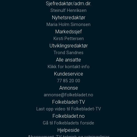
Sjefredaktør/adm.dir.
Steinulf Henriksen
Nyhetsredaktør
Maria Holm Simonsen
Markedssjef
Kirsti Pettersen
Utviklingsredaktør
Trond Sandnes
Alle ansatte
Klikk for kontakt-info
Kundeservice
77 85 20 00
Annonse
annonse@folkebladet.no
Folkebladet-TV
Last opp video til Folkebladet-TV
Folkebladet.no
Gå til Folkebladets forside
Hjelpeside