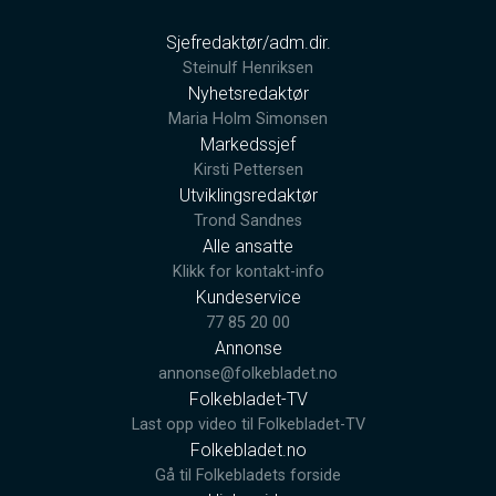
Sjefredaktør/adm.dir.
Steinulf Henriksen
Nyhetsredaktør
Maria Holm Simonsen
Markedssjef
Kirsti Pettersen
Utviklingsredaktør
Trond Sandnes
Alle ansatte
Klikk for kontakt-info
Kundeservice
77 85 20 00
Annonse
annonse@folkebladet.no
Folkebladet-TV
Last opp video til Folkebladet-TV
Folkebladet.no
Gå til Folkebladets forside