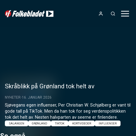
Skråblikk på Grønland tok helt av
NYHETER
16. JANUAR 2026
Sjøvegans egen influenser, Per Christian W. Schjølberg er vant til 
gode tall på TikTok. Men da han tok for seg verdenspolitikken 
tok det helt av. Nesten halvparten av seerne er finlendere.
SALANGEN
GRØNLAND
TIKTOK
KORTVIDEOER
INFLUENSER
Se også