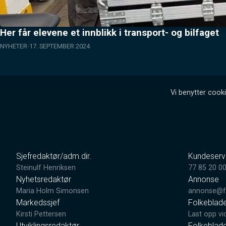
Her får elevene et innblikk i transport- og bilfaget
NYHETER
17. SEPTEMBER 2024
Vi benytter cooki
Sjefredaktør/adm.dir.
Kundeserv
Steinulf Henriksen
77 85 20 0
Nyhetsredaktør
Annonse
Maria Holm Simonsen
annonse@fo
Markedssjef
Folkeblad
Kirsti Pettersen
Last opp vi
Utviklingsredaktør
Folkeblad