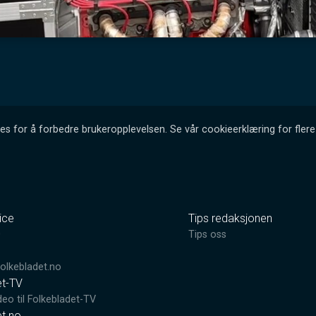
es for å forbedre brukeropplevelsen. Se vår cookieerklæring for flere 
ice
Tips redaksjonen
0
Tips oss
lkebladet.no
et-TV
deo til Folkebladet-TV
et.no