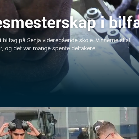
smesterskap i bilf
bilfag på Senja videregående skole. Vinnerne skal 
r, og det var mange spente deltakere.