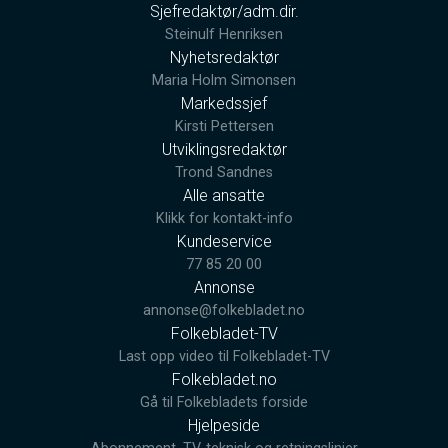
Sjefredaktør/adm.dir.
Steinulf Henriksen
Nyhetsredaktør
Maria Holm Simonsen
Markedssjef
Kirsti Pettersen
Utviklingsredaktør
Trond Sandnes
Alle ansatte
Klikk for kontakt-info
Kundeservice
77 85 20 00
Annonse
annonse@folkebladet.no
Folkebladet-TV
Last opp video til Folkebladet-TV
Folkebladet.no
Gå til Folkebladets forside
Hjelpeside