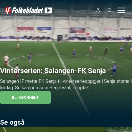
Vinterserien: Salangen-FK Senja
Salangen IF møtte FK Senja til vinterserieoppgjør i Senja storhall 
lørdag. Se kampen som Senja vant, i opptak.
BLI ABONNENT
Se også